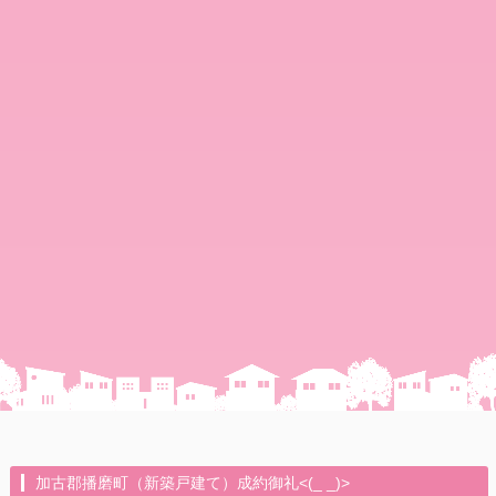
加古郡播磨町（新築戸建て）成約御礼<(_ _)>