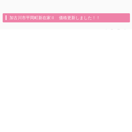
加古川市平岡町新在家Ⅱ 価格更新しました！！
2023年5月12日（金）
売土地 加古川市平岡町新在家Ⅱ
詳細は物件情報からお願いします(‘ω’)ノ