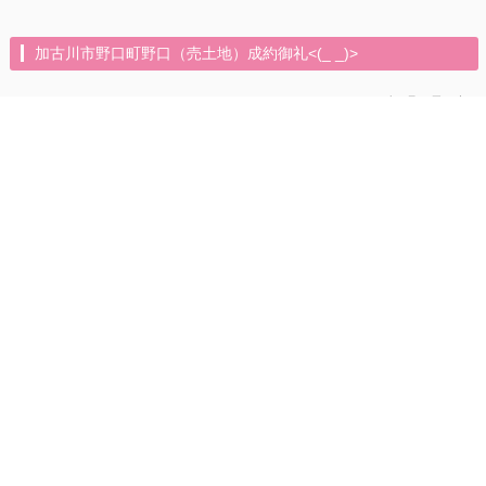
加古川市野口町野口（売土地）成約御礼<(_ _)>
2026年3月24日（火）