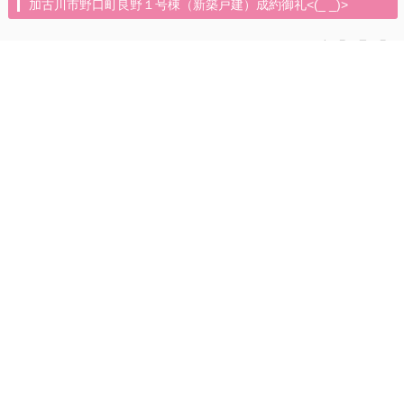
加古川市野口町良野１号棟（新築戸建）成約御礼<(_ _)>
2026年5月11日（月）
< 前の記事へ
次の記事へ >