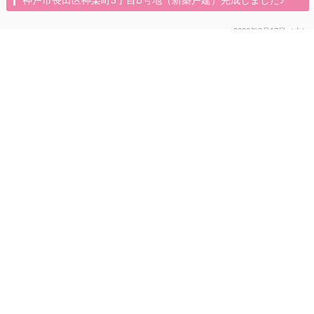
神戸市長田区神楽町3丁目B号地（新築戸建）完成しました♪
2026年2月17日（火）