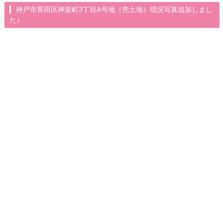
神戸市長田区神楽町3丁目A号地（売土地）現況写真追加しまし
た♪
2026年2月17日（火）